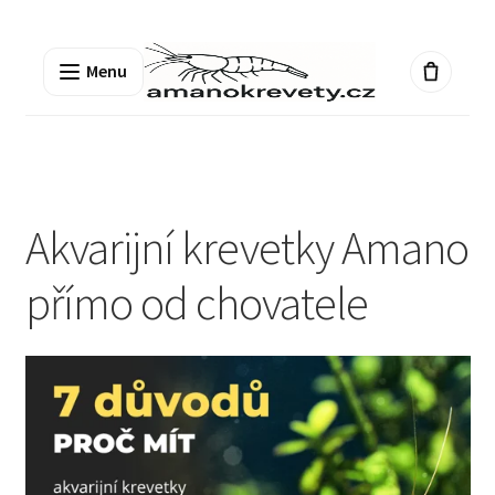
Přeskočit
Přejít
na
k
Menu
navigaci
obsahu
webu
Akvarijní krevetky Amano
přímo od chovatele