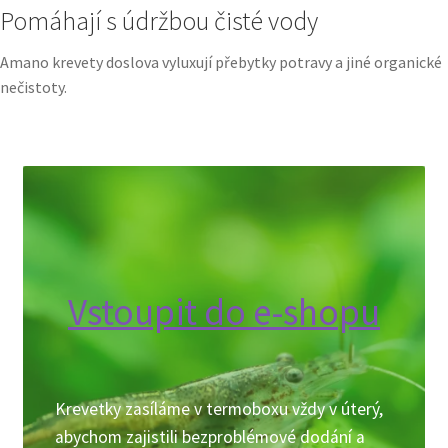
Pomáhají s údržbou čisté vody
Amano krevety doslova vyluxují přebytky potravy a jiné organické
nečistoty.
Vstoupit do e-shopu
Krevetky zasíláme v termoboxu vždy v úterý,
abychom zajistili bezproblémové dodání a