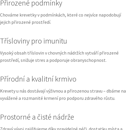
Přirozené podmínky
Chováme krevetky v podmínkách, které co nejvíce napodobují
jejich přirozené prostředí.
Třísloviny pro imunitu
Vysoký obsah tříslovin v chovných nádržích vytváří přirozené
prostředí, snižuje stres a podporuje obranyschopnost.
Přírodní a kvalitní krmivo
Krevety u nás dostávají výživnou a přirozenou stravu – dbáme na
vyvážené a rozmanité krmení pro podporu zdravého růstu.
Prostorné a čisté nádrže
Zdravý vývoj zajišťujeme díky pravidelné péči, dostatku místa a