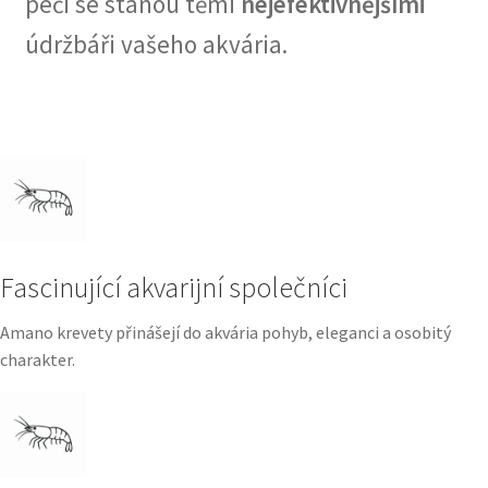
péči se stanou těmi
nejefektivnějšími
údržbáři vašeho akvária.
Fascinující akvarijní společníci
Amano krevety přinášejí do akvária pohyb, eleganci a osobitý
charakter.